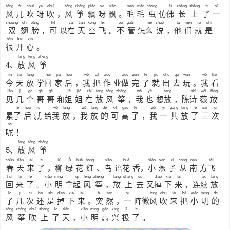
fēng
ér
chuī
ya
chuī
fēng
zhēng
piāo
ya
piāo
máo
máo
chóng
fú
zhǎng
shàng
le
yī
风
儿
吹
呀
吹
，
风
筝
飘
呀
飘
。
毛
毛
虫
仿
佛
长
上
了
一
shuāng
chì
bǎng
kě
zài
tiān
kōng
fēi
bù
guǎn
me
shuō
tā
men
jiù
shì
双
翅
膀
，
可
以
在
天
空
飞
。
不
管
怎
么
说
，
他
们
就
是
hěn
kāi
xīn
很
开
心
。
fàng
fēng
zhēng
4、
放
风
筝
jīn
tiān
fàng
huí
jiā
hòu
wǒ
bǎ
zuò
zuò
wán
le
jiù
chū
qù
wán
wǒ
kàn
今
天
放
学
回
家
后
，
我
把
作
业
做
完
了
就
出
去
玩
。
我
看
jiàn
jǐ
gè
gē
gē
jiě
jiě
zài
fàng
fēng
zhēng
wǒ
yě
fàng
shī
wēi
fàng
见
几
个
哥
哥
和
姐
姐
在
放
风
筝
，
我
也
想
放
，陈
诗
薇
放
le
hòu
jiù
wǒ
fàng
wǒ
fàng
de
kě
gāo
le
wǒ
yī
gòng
fàng
le
sān
cì
累
了
后
就
给
我
放
，
我
放
的
可
高
了
，
我
一
共
放
了
三
次
ne
呢
！
fàng
fēng
zhēng
5、
放
风
筝
chūn
tiān
lái
le
liǔ
lǜ
huā
hóng
niǎo
huā
xiǎo
yàn
zi
cóng
nán
fēi
春
天
来
了
，
柳
绿
花
红
、
鸟
语
花
香，
小
燕
子
从
南
方
飞
huí
lái
le
xiǎo
míng
qǐ
fēng
zhēng
fàng
shàng
qù
diào
xià
lái
xù
fàng
回
来
了
。
小
明
拿
起
风
筝
，
放
上
去
又
掉
下
来
，连
续
放
le
jǐ
cì
hái
shì
diào
xià
lái
tū
rán
yī
fēng
chuī
lái
bǎ
xiǎo
míng
de
了
几
次
还
是
掉
下
来
。
突
然
，
一
阵微
风
吹
来
把
小
明
的
fēng
zhēng
chuī
shàng
le
tiān
xiǎo
míng
gāo
xìng
jí
le
风
筝
吹
上
了
天
，
小
明
高
兴
极
了
。