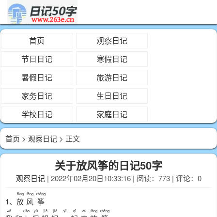
首页
观察日记
节日日记
寒假日记
暑假日记
旅游日记
家务日记
生日日记
学校日记
家庭日记
首页
>
观察日记
> 正文
关于放风筝的日记50字
观察日记
| 2022年02月20日10:33:16 | 阅读：773 | 评论：0
fàng
fēng
zhēng
1、
放
风
筝
wǒ
xiǎo
yǔ
jiě
jiě
yī
qǐ
qù
fàng
zhēng