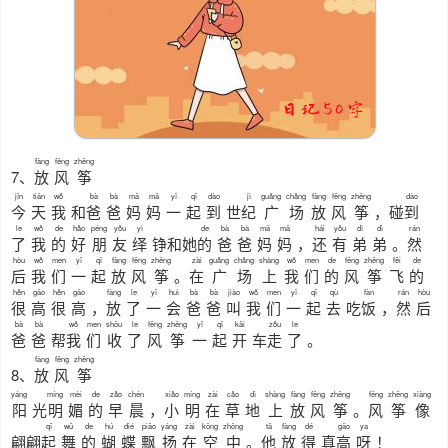
fàng
fēng
zhēng
7、
放
风
筝
jīn
tiān
wǒ
bà
bà
mā
mā
yī
qǐ
dào
jì
guǎng
chǎng
fàng
fēng
zhēng
dào
今
天
我
和
爸
爸
妈
妈
一
起
到
世
纪
广
场
放
风
筝
，碰
到
le
wǒ
de
hǎo
péng
yǒu
yì
de
bà
bà
mā
mā
hái
yǒu
dì
dì
rán
了
我
的
好
朋
友
绎
铮和她
的
爸
爸
妈
妈
，
还
有
弟
弟
。
然
hòu
wǒ
men
yī
qǐ
fàng
fēng
zhēng
zài
guǎng
chǎng
shàng
wǒ
men
de
fēng
zhēng
fēi
de
后
我
们
一
起
放
风
筝
。
在
广
场
上
我
们
的
风
筝
飞
的
hěn
gāo
hěn
gāo
fàng
le
yī
huì
bà
bà
jiào
wǒ
men
yī
qǐ
qù
fàn
rán
hòu
很
高
很
高
，
放
了
一
会
爸
爸
叫
我
们
一
起
去
吃
饭
，
然
后
bà
bà
wǒ
men
shōu
le
fēng
zhēng
yī
qǐ
kāi
zǒu
le
爸
爸
帮
我
们
收
了
风
筝
一
起
开
车
走
了
。
fàng
fēng
zhēng
8、
放
风
筝
yáng
míng
mèi
de
zǎo
chén
xiǎo
míng
zài
cǎo
dì
shàng
fàng
fēng
zhēng
fēng
zhēng
xiàng
阳
光
明
媚
的
早
晨
，
小
明
在
草
地
上
放
风
筝
。
风
筝
像
qǐ
wǔ
de
hú
dié
piāo
yáng
zài
kōng
zhōng
tā
fàng
dé
gāo
ya
翩翩
起
舞
的
蝴
蝶
飘
扬
在
空
中
。
他
放
得
真
高
呀
！