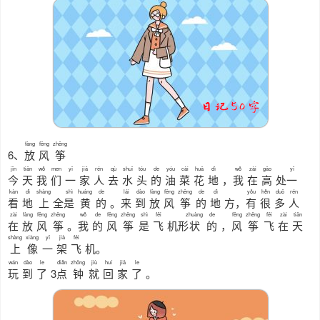
fàng
fēng
zhēng
6、
放
风
筝
jīn
tiān
wǒ
men
yī
jiā
rén
qù
shuǐ
tóu
de
yóu
cài
huā
dì
wǒ
zài
gāo
yī
今
天
我
们
一
家
人
去
水
头
的
油
菜
花
地
，
我
在
高
处
一
kàn
dì
shàng
shì
huáng
de
lái
dào
fàng
fēng
zhēng
de
dì
yǒu
hěn
duō
rén
看
地
上
全
是
黄
的
。
来
到
放
风
筝
的
地
方，
有
很
多
人
zài
fàng
fēng
zhēng
wǒ
de
fēng
zhēng
shì
fēi
zhuàng
de
fēng
zhēng
fēi
zài
tiān
在
放
风
筝
。
我
的
风
筝
是
飞
机形
状
的
，
风
筝
飞
在
天
shàng
xiàng
yī
jià
fēi
上
像
一
架
飞
机。
wán
dào
le
diǎn
zhōng
jiù
huí
jiā
le
玩
到
了
3
点
钟
就
回
家
了
。