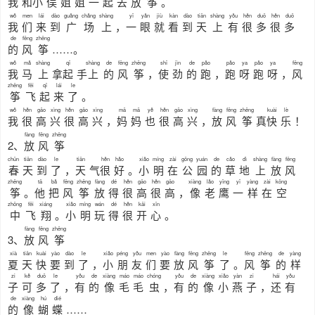
我
和
小
俣
姐
姐
一
起
去
放
筝
。
wǒ
men
lái
dào
guǎng
chǎng
shàng
yī
yǎn
jiù
kàn
dào
tiān
shàng
yǒu
hěn
duō
hěn
duō
我
们
来
到
广
场
上
，
一
眼
就
看
到
天
上
有
很
多
很
多
de
fēng
zhēng
的
风
筝
……。
wǒ
mǎ
shàng
qǐ
shàng
de
fēng
zhēng
shǐ
jìn
de
pǎo
pǎo
ya
pǎo
ya
fēng
我
马
上
拿
起
手
上
的
风
筝
，
使
劲
的
跑
，
跑
呀
跑
呀
，
风
zhēng
fēi
qǐ
lái
le
筝
飞
起
来
了
。
wǒ
hěn
gāo
xìng
hěn
gāo
xìng
mā
mā
yě
hěn
gāo
xìng
fàng
fēng
zhēng
kuài
lè
我
很
高
兴
很
高
兴
，
妈
妈
也
很
高
兴
，
放
风
筝
真
快
乐
！
fàng
fēng
zhēng
2、
放
风
筝
chūn
tiān
dào
le
tiān
hěn
hǎo
xiǎo
míng
zài
gōng
yuán
de
cǎo
dì
shàng
fàng
fēng
春
天
到
了
，
天
气
很
好
。
小
明
在
公
园
的
草
地
上
放
风
zhēng
tā
bǎ
fēng
zhēng
fàng
dé
hěn
gāo
hěn
gāo
xiàng
lǎo
yīng
yī
yàng
zài
kōng
筝
。
他
把
风
筝
放
得
很
高
很
高
，
像
老
鹰
一
样
在
空
zhōng
fēi
xiáng
xiǎo
míng
wán
dé
hěn
kāi
xīn
中
飞
翔
。
小
明
玩
得
很
开
心
。
fàng
fēng
zhēng
3、
放
风
筝
xià
tiān
kuài
yào
dào
le
xiǎo
péng
yǒu
men
yào
fàng
fēng
zhēng
le
fēng
zhēng
de
yàng
夏
天
快
要
到
了
，
小
朋
友
们
要
放
风
筝
了
。
风
筝
的
样
zi
kě
duō
le
yǒu
de
xiàng
máo
máo
chóng
yǒu
de
xiàng
xiǎo
yàn
zi
hái
yǒu
子
可
多
了
，
有
的
像
毛
毛
虫
，
有
的
像
小
燕
子
，
还
有
de
xiàng
hú
dié
的
像
蝴
蝶
……