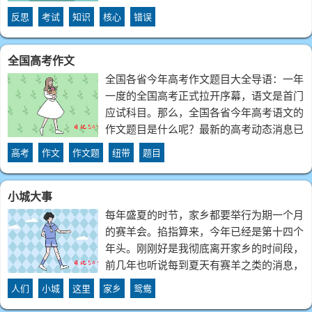
识点掌握牢固？哪些存在漏洞？是概念不清
反思
考试
知识
核心
错误
还是理解不深？技能层面：审题是否准确？
答题是否规范？时间分配是否合理？非智力
全国高考作文
全国各省今年高考作文题目大全导语：一年
一度的全国高考正式拉开序幕，语文是首门
应试科目。那么，全国各省今年高考语文的
作文题目是什么呢？最新的高考动态消息已
经公布出炉了，大家一起来看看吧！如果是
高考
作文
作文题
纽带
题目
你，你会怎么写......全国卷I用一带一路、高
铁等关键词向留学生介绍中国今年的
小城大事
每年盛夏的时节，家乡都要举行为期一个月
的赛羊会。掐指算来，今年已经是第十四个
年头。刚刚好是我彻底离开家乡的时间段，
前几年也听说每到夏天有赛羊之类的消息，
但由于那时孩子太小，再加之没有在县城举
人们
小城
这里
家乡
鸳鸯
行，所以，赛羊会仅仅是别人口中的一段消