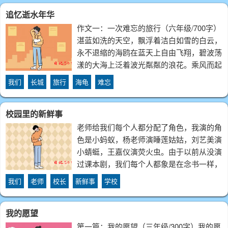
息。从前年夏天，在城东，开始大规模建设
追忆逝水年华
赛羊
作文一：一次难忘的旅行（六年级/700字）
湛蓝如洗的天空，飘浮着洁白如雪的白云，
永不退缩的海鸥在蓝天上自由飞翔，碧波荡
漾的大海上泛着波光粼粼的浪花。乘风而起
的帆船升起了白帆，像洁白的羽毛在大海上
我们
长城
旅行
海龟
难忘
随风飘荡。金光闪闪的沙滩上柔软的细沙闪
烁着金色的光芒，海浪不停地拍打在岸上，
校园里的新鲜事
老师给我们每个人都分配了角色，我演的角
色是小蚂蚁，杨老师演睡莲姑姑，刘艺美演
小蜻蜓，王嘉仪演荧火虫。由于以前从没演
过课本剧，我们每个人都象是在念书一样，
根本不会表演动作和表情，还经常笑场。后
我们
老师
校长
新鲜事
学校
来学校请来了专家刘老师为我们指导，刘老
师看了我们的表演后给我们指出了很多缺
我的愿望
点，说
第一篇：我的愿望（三年级/300字）我的愿