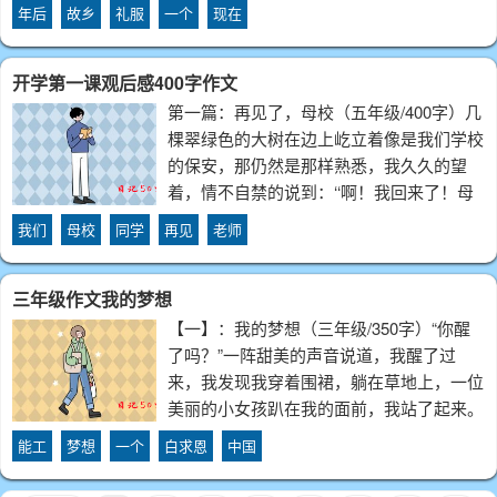
天，我已经从美国哈佛大学毕业，获得了环
年后
故乡
礼服
一个
现在
境博士学位，还成了一名著名的环境学家。
我成功后，并没有忘记过以前，现在帮助过
开学第一课观后感400字作文
我
第一篇：再见了，母校（五年级/400字）几
棵翠绿色的大树在边上屹立着像是我们学校
的保安，那仍然是那样熟悉，我久久的望
着，情不自禁的说到：‘‘啊！我回来了！母
校！’’我似乎看见了我的小伙伴正在向我招
我们
母校
同学
再见
老师
手让我加入到他们的行列中;我似乎闻到了
书法室里墨水传出的清香；我似乎听见了
三年级作文我的梦想
【一】：我的梦想（三年级/350字）“你醒
了吗？”一阵甜美的声音说道，我醒了过
来，我发现我穿着围裙，躺在草地上，一位
美丽的小女孩趴在我的面前，我站了起来。
那个小女孩说：“请跟我来。”我跟着她走到
能工
梦想
一个
白求恩
中国
了一间小房子的面前，小女孩说：“您换完
衣服就来找我。”我走进小房子，里面的家