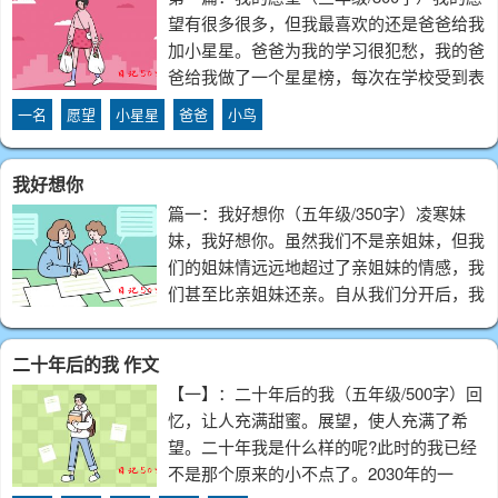
望有很多很多，但我最喜欢的还是爸爸给我
加小星星。爸爸为我的学习很犯愁，我的爸
爸给我做了一个星星榜，每次在学校受到表
扬或者考了好成绩，爸爸都会给我加一颗小
一名
愿望
小星星
爸爸
小鸟
星星。把我高兴的不得了，我下决心要好好
学习，要多得到老师的表扬，就可以得到爸
我好想你
篇一：我好想你（五年级/350字）凌寒妹
妹，我好想你。虽然我们不是亲姐妹，但我
们的姐妹情远远地超过了亲姐妹的情感，我
们甚至比亲姐妹还亲。自从我们分开后，我
天天念着"没有离别，就没有团聚”。我的心
里总能响起你的声音，你呼唤我的声音一直
二十年后的我 作文
回荡在耳边。我太想你了，我多
【一】：二十年后的我（五年级/500字）回
忆，让人充满甜蜜。展望，使人充满了希
望。二十年我是什么样的呢?此时的我已经
不是那个原来的小不点了。2030年的一