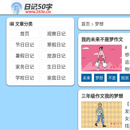
文章分类
首页
> 梦想
首页
观察日记
我的未来不是梦作文
节日日记
寒假日记
#
想
暑假日记
旅游日记
追
家务日记
生日日记
物
学校日记
家庭日记
未来
梦想
不是
观测
三年级作文我的梦想
【
发
女
找