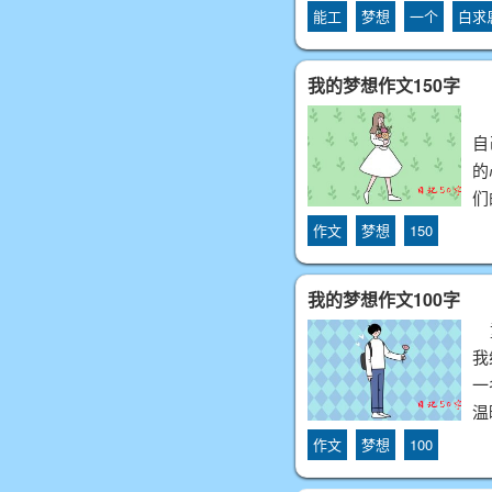
能工
梦想
一个
白求
我的梦想作文150字
大
自
的
们
作文
梦想
150
我的梦想作文100字
童
我
一
温
作文
梦想
100