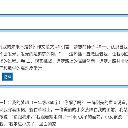
 《我的未来不是梦》作文范文 ## 引言：梦想的种子 ## 一、认识自
不会发光，发光的是追梦的你。”——这句话一直激励着我，让我明
求的过程。## 二、现实挑战：追梦路上的障碍然而，追梦之路并非
理和数学的高难度常常
物理
一】：我的梦想（三年级/350字）“你醒了吗？”一阵甜美的声音说
现我穿着围裙，躺在草地上，一位美丽的小女孩趴在我的面前，我站
孩说：“请跟我来。”我跟着她走到了一间小房子的面前，小女孩说：
我。”我走进小房子，里面的家