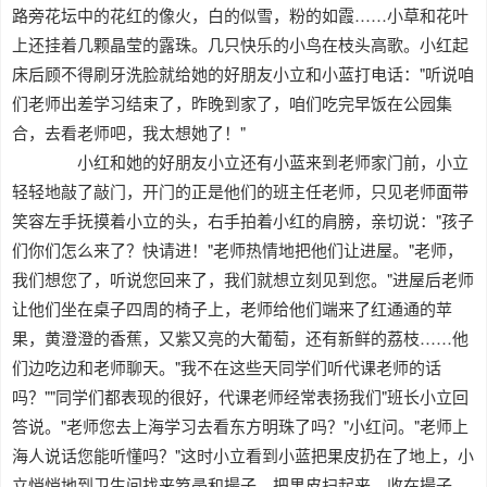
路旁花坛中的花红的像火，白的似雪，粉的如霞……小草和花叶
上还挂着几颗晶莹的露珠。几只快乐的小鸟在枝头高歌。小红起
床后顾不得刷牙洗脸就给她的好朋友小立和小蓝打电话："听说咱
们老师出差学习结束了，昨晚到家了，咱们吃完早饭在公园集
合，去看老师吧，我太想她了！"
小红和她的好朋友小立还有小蓝来到老师家门前，小立
轻轻地敲了敲门，开门的正是他们的班主任老师，只见老师面带
笑容左手抚摸着小立的头，右手拍着小红的肩膀，亲切说："孩子
们你们怎么来了？快请进！"老师热情地把他们让进屋。"老师，
我们想您了，听说您回来了，我们就想立刻见到您。"进屋后老师
让他们坐在桌子四周的椅子上，老师给他们端来了红通通的苹
果，黄澄澄的香蕉，又紫又亮的大葡萄，还有新鲜的荔枝……他
们边吃边和老师聊天。"我不在这些天同学们听代课老师的话
吗？""同学们都表现的很好，代课老师经常表扬我们"班长小立回
答说。"老师您去上海学习去看东方明珠了吗？"小红问。"老师上
海人说话您能听懂吗？"这时小立看到小蓝把果皮扔在了地上，小
立悄悄地到卫生间找来笤帚和撮子，把果皮扫起来，收在撮子