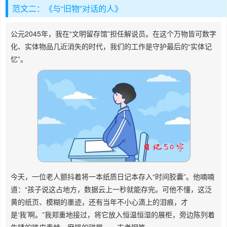
范文二：《与“旧物”对话的人》
公元2045年，我在“文明留存馆”担任解说员。在这个万物皆可数字
化、实体物品几近消失的时代，我们的工作是守护最后的“实体记
忆”。
今天，一位老人颤抖着将一本纸质日记本存入“时间胶囊”。他喃喃
道：“孩子说这占地方，数据云上一秒就能存完。可他不懂，这泛
黄的纸页、模糊的墨迹，还有当年不小心滴上的泪痕，才
是‘我’啊。”我郑重地接过，将它放入恒温恒湿的展柜，旁边陈列着