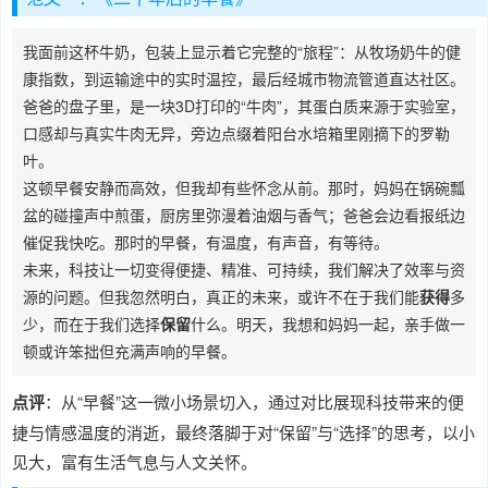
我面前这杯牛奶，包装上显示着它完整的“旅程”：从牧场奶牛的健
康指数，到运输途中的实时温控，最后经城市物流管道直达社区。
爸爸的盘子里，是一块3D打印的“牛肉”，其蛋白质来源于实验室，
口感却与真实牛肉无异，旁边点缀着阳台水培箱里刚摘下的罗勒
叶。
这顿早餐安静而高效，但我却有些怀念从前。那时，妈妈在锅碗瓢
盆的碰撞声中煎蛋，厨房里弥漫着油烟与香气；爸爸会边看报纸边
催促我快吃。那时的早餐，有温度，有声音，有等待。
未来，科技让一切变得便捷、精准、可持续，我们解决了效率与资
源的问题。但我忽然明白，真正的未来，或许不在于我们能
获得
多
少，而在于我们选择
保留
什么。明天，我想和妈妈一起，亲手做一
顿或许笨拙但充满声响的早餐。
点评
：从“早餐”这一微小场景切入，通过对比展现科技带来的便
捷与情感温度的消逝，最终落脚于对“保留”与“选择”的思考，以小
见大，富有生活气息与人文关怀。