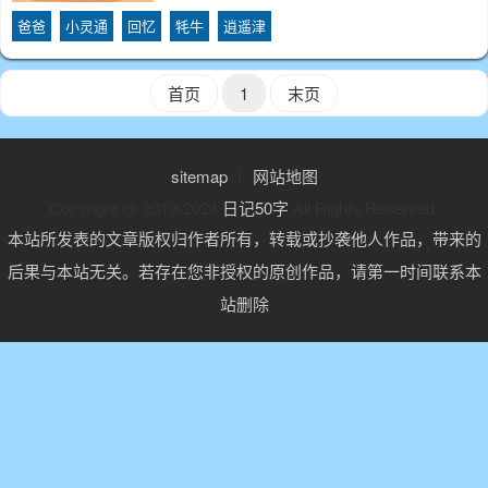
小灵通不是买的，是上宽带网赠送的，我想
爸爸
小灵通
回忆
牦牛
逍遥津
把它送给你。”“给我？”我惊讶的张大了嘴
巴。"你拿去看一看吧。”
首页
1
末页
sitemap
丨
网站地图
Copyright @ 2019-2024
日记50字
All Rights Reserved.
本站所发表的文章版权归作者所有，转载或抄袭他人作品，带来的
后果与本站无关。若存在您非授权的原创作品，请第一时间联系本
站删除