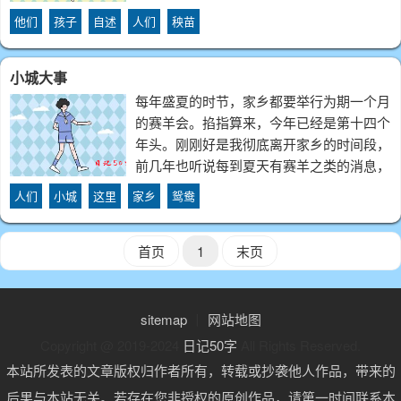
候，我很温柔；用淅淅沥沥的小雨洗净尘
他们
孩子
自述
人们
秧苗
垢，我落在了一朵野花上，野花高兴得笑了
起来。之后，我又落在了柳叶姐姐的头发
小城大事
上，为
每年盛夏的时节，家乡都要举行为期一个月
的赛羊会。掐指算来，今年已经是第十四个
年头。刚刚好是我彻底离开家乡的时间段，
前几年也听说每到夏天有赛羊之类的消息，
但由于那时孩子太小，再加之没有在县城举
人们
小城
这里
家乡
鸳鸯
行，所以，赛羊会仅仅是别人口中的一段消
息。从前年夏天，在城东，开始大规模建设
赛羊
首页
1
末页
sitemap
丨
网站地图
Copyright @ 2019-2024
日记50字
All Rights Reserved.
本站所发表的文章版权归作者所有，转载或抄袭他人作品，带来的
后果与本站无关。若存在您非授权的原创作品，请第一时间联系本