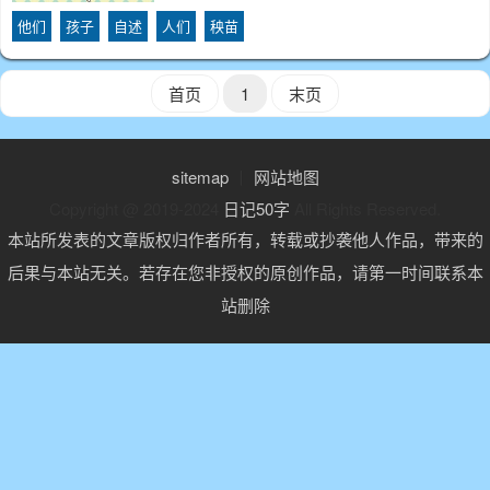
候，我很温柔；用淅淅沥沥的小雨洗净尘
他们
孩子
自述
人们
秧苗
垢，我落在了一朵野花上，野花高兴得笑了
起来。之后，我又落在了柳叶姐姐的头发
上，为
首页
1
末页
sitemap
丨
网站地图
Copyright @ 2019-2024
日记50字
All Rights Reserved.
本站所发表的文章版权归作者所有，转载或抄袭他人作品，带来的
后果与本站无关。若存在您非授权的原创作品，请第一时间联系本
站删除